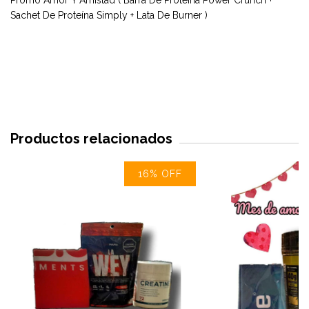
Promo Amor Y Amistad ( Barra De Proteína Power Crunch +
Sachet De Proteína Simply + Lata De Burner )
Productos relacionados
16
%
OFF