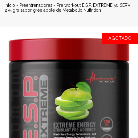
Inicio
-
Preentrenadores
-
Pre workout E.S.P. EXTREME 50 SERV
275 grs sabor gree apple de Metabolic Nuitrition
AGOTADO